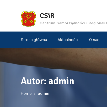
Skip
to
CSiR
content
Centrum Samorządności i Regional
Strona główna
Aktualności
O nas
Autor:
admin
Home
admin