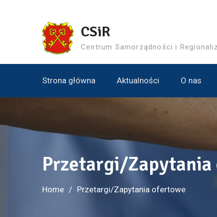
Skip
to
CSiR
content
Centrum Samorządności i Regional
Strona główna
Aktualności
O nas
Przetargi/Zapytania
Home
Przetargi/Zapytania ofertowe