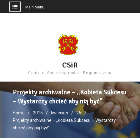
Main Menu
Skip
to
content
CSiR
Centrum Samorządności i Regionalizmu
Projekty archiwalne – „Kobieta Sukcesu
– Wystarczy chcieć aby nią być”
Home
2015
kwiecień
26
Projekty archiwalne – „Kobieta Sukcesu – Wystarczy
chcieć aby nią być”