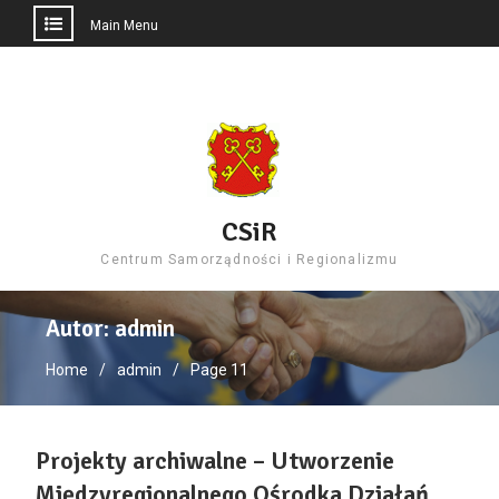
Main Menu
Skip
to
content
CSiR
Centrum Samorządności i Regionalizmu
Autor:
admin
Home
admin
Page 11
Projekty archiwalne – Utworzenie
Międzyregionalnego Ośrodka Działań