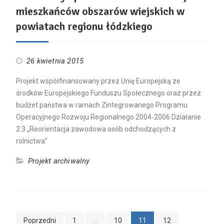
mieszkańców obszarów wiejskich w
powiatach regionu łódzkiego
26 kwietnia 2015
Projekt współfinansowany przez Unię Europejską ze
środków Europejskiego Funduszu Społecznego oraz przez
budżet państwa w ramach Zintegrowanego Programu
Operacyjnego Rozwoju Regionalnego 2004-2006 Działanie
2.3 „Reorientacja zawodowa osób odchodzących z
rolnictwa”
Projekt archiwalny
Nawigacja
Poprzedni
1
…
10
11
12