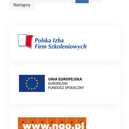
Następny
po
wpisach